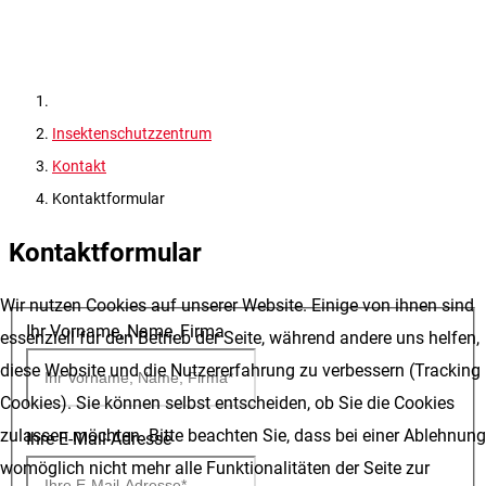
Insektenschutzzentrum
Kontakt
Kontaktformular
Kontaktformular
Wir nutzen Cookies auf unserer Website. Einige von ihnen sind
Ihr Vorname, Name, Firma
essenziell für den Betrieb der Seite, während andere uns helfen,
diese Website und die Nutzererfahrung zu verbessern (Tracking
Cookies). Sie können selbst entscheiden, ob Sie die Cookies
zulassen möchten. Bitte beachten Sie, dass bei einer Ablehnung
Ihre E-Mail-Adresse
womöglich nicht mehr alle Funktionalitäten der Seite zur